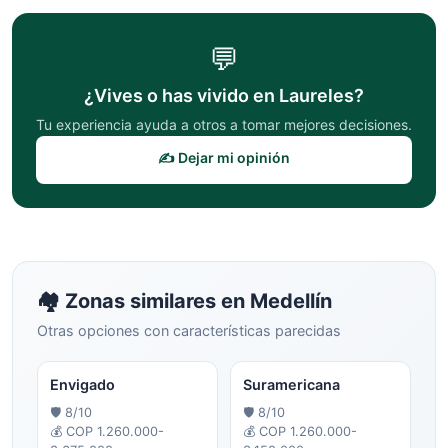
💬
¿Vives o has vivido en
Laureles
?
Tu experiencia ayuda a otros a tomar mejores decisiones.
✍️ Dejar mi opinión
🏘️ Zonas similares en
Medellín
Otras opciones con características parecidas
Envigado
Suramericana
🛡️
8
/10
🛡️
8
/10
💰
COP 1.260.000-
💰
COP 1.260.000-