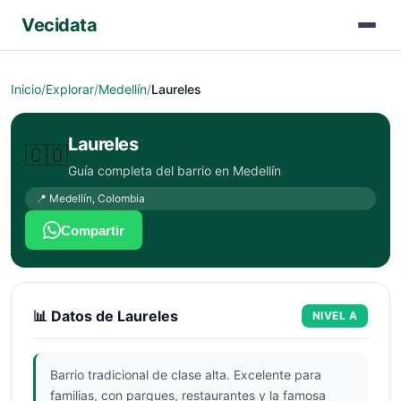
Vecidata
Inicio
/
Explorar
/
Medellín
/
Laureles
Laureles
🇨🇴
Guía completa del barrio en
Medellín
📍
Medellín
,
Colombia
Compartir
📊 Datos de
Laureles
NIVEL
A
Barrio tradicional de clase alta. Excelente para
familias, con parques, restaurantes y la famosa