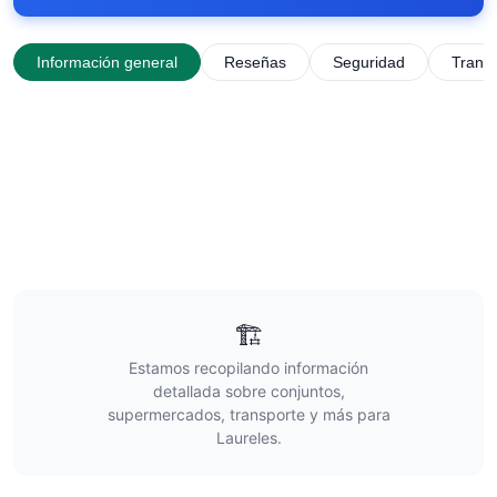
Información general
Reseñas
Seguridad
Trans
🏗️
Estamos recopilando información
detallada sobre conjuntos,
supermercados, transporte y más para
Laureles
.