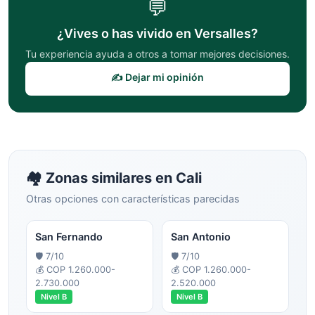
💬
¿Vives o has vivido en
Versalles
?
Tu experiencia ayuda a otros a tomar mejores decisiones.
✍️ Dejar mi opinión
🏘️ Zonas similares en
Cali
Otras opciones con características parecidas
San Fernando
San Antonio
🛡️
7
/10
🛡️
7
/10
💰
COP 1.260.000-
💰
COP 1.260.000-
2.730.000
2.520.000
Nivel
B
Nivel
B