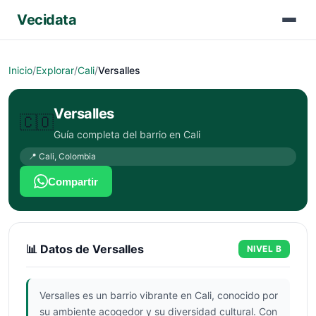
Vecidata
Inicio
/
Explorar
/
Cali
/
Versalles
Versalles
🇨🇴
Guía completa del barrio en
Cali
📍
Cali
,
Colombia
Compartir
📊 Datos de
Versalles
NIVEL
B
Versalles es un barrio vibrante en Cali, conocido por
su ambiente acogedor y su diversidad cultural. Con