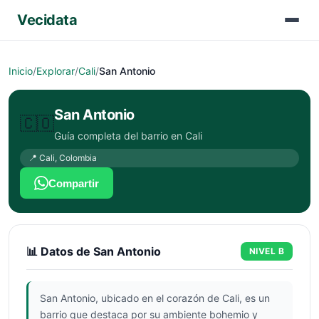
Vecidata
Inicio
/
Explorar
/
Cali
/
San Antonio
San Antonio
🇨🇴
Guía completa del barrio en
Cali
📍
Cali
,
Colombia
Compartir
📊 Datos de
San Antonio
NIVEL
B
San Antonio, ubicado en el corazón de Cali, es un
barrio que destaca por su ambiente bohemio y