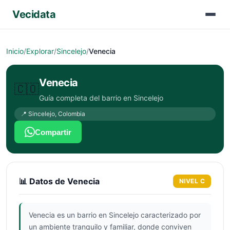
Vecidata
Inicio
/
Explorar
/
Sincelejo
/
Venecia
Venecia
🇨🇴
Guía completa del barrio en
Sincelejo
📍
Sincelejo
,
Colombia
Compartir
📊 Datos de
Venecia
NIVEL
C
Venecia es un barrio en Sincelejo caracterizado por
un ambiente tranquilo y familiar, donde conviven