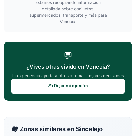
Estamos recopilando información
detallada sobre conjuntos,
supermercados, transporte y más para
Venecia
.
💬
¿Vives o has vivido en
Venecia
?
Tu experiencia ayuda a otros a tomar mejores decisiones.
✍️ Dejar mi opinión
🏘️ Zonas similares en
Sincelejo