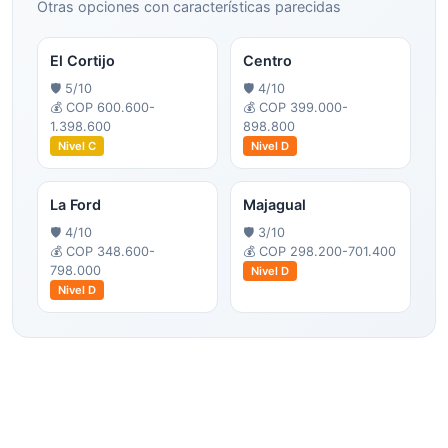
Otras opciones con características parecidas
El Cortijo
Centro
🛡️
5
/10
🛡️
4
/10
💰
COP 600.600-
💰
COP 399.000-
1.398.600
898.800
Nivel
C
Nivel
D
La Ford
Majagual
🛡️
4
/10
🛡️
3
/10
💰
COP 348.600-
💰
COP 298.200-701.400
798.000
Nivel
D
Nivel
D