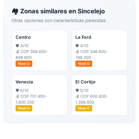
🏘️ Zonas similares en
Sincelejo
Otras opciones con características parecidas
Centro
La Ford
🛡️
4
/10
🛡️
4
/10
💰
COP 399.000-
💰
COP 348.600-
898.800
798.000
Nivel
D
Nivel
D
Venecia
El Cortijo
🛡️
6
/10
🛡️
5
/10
💰
COP 701.400-
💰
COP 600.600-
1.600.200
1.398.600
Nivel
C
Nivel
C