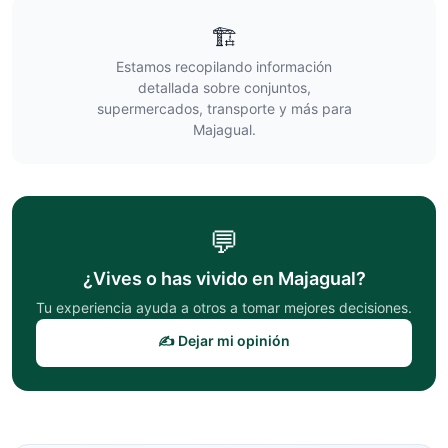
🏗️
Estamos recopilando información
detallada sobre conjuntos,
supermercados, transporte y más para
Majagual
.
💬
¿Vives o has vivido en
Majagual
?
Tu experiencia ayuda a otros a tomar mejores decisiones.
✍️ Dejar mi opinión