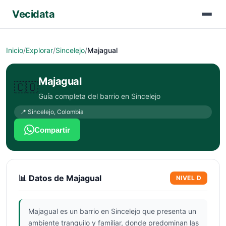
Vecidata
Inicio
/
Explorar
/
Sincelejo
/
Majagual
Majagual
🇨🇴
Guía completa del barrio en
Sincelejo
📍
Sincelejo
,
Colombia
Compartir
📊 Datos de
Majagual
NIVEL
D
Majagual es un barrio en Sincelejo que presenta un
ambiente tranquilo y familiar, donde predominan las