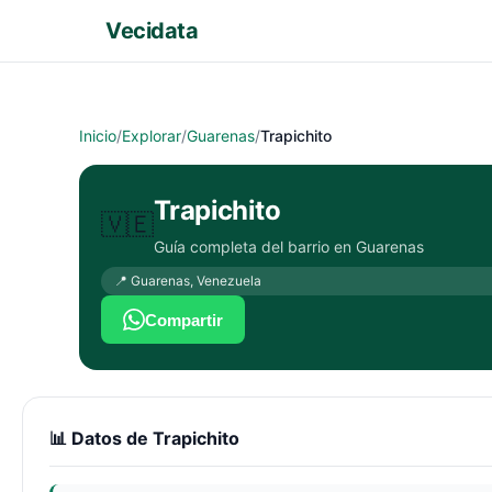
Vecidata
Inicio
/
Explorar
/
Guarenas
/
Trapichito
Trapichito
🇻🇪
Guía completa del barrio en
Guarenas
📍
Guarenas
,
Venezuela
Compartir
📊 Datos de
Trapichito