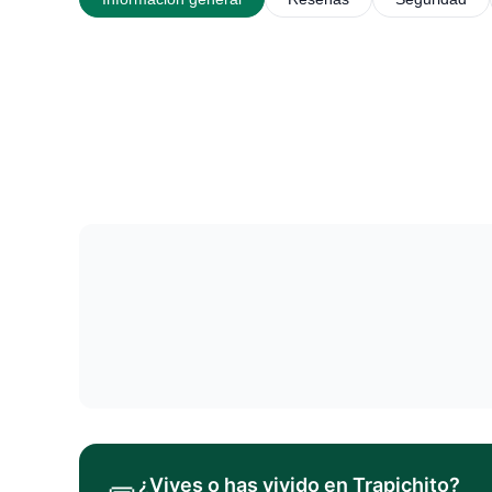
¿Vives o has vivido en
Trapichito
?