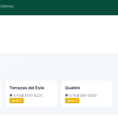
cisiones.
Terrazas del Este
Guatire
🛡️
5
/10
💰
$100-$220
🛡️
5
/10
💰
$90-$200
Nivel
C
Nivel
C