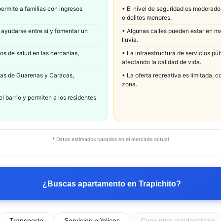
ermite a familias con ingresos
•
El nivel de seguridad es moderado
o delitos menores.
 ayudarse entre sí y fomentar un
•
Algunas calles pueden estar en ma
lluvia.
s de salud en las cercanías,
•
La infraestructura de servicios púb
afectando la calidad de vida.
reas de Guarenas y Caracas,
•
La oferta recreativa es limitada, 
zona.
 barrio y permiten a los residentes
* Datos estimados basados en el mercado actual
¿Buscas apartamento en
Trapichito
?
Transporte
Servicios públicos
Conjuntos residenciales