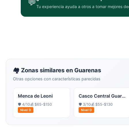
💬
Tu experiencia ayuda a otros a tomar mejores de
🏘️ Zonas similares en
Guarenas
Otras opciones con características parecidas
Menca de Leoni
Casco Central Guarenas
🛡️
4
/10
💰
$65-$150
🛡️
3
/10
💰
$55-$130
Nivel
D
Nivel
D