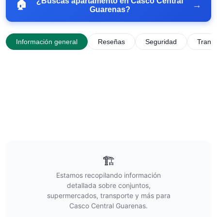
¿Buscas apartamento en
Casco Central
🏠
→
Guarenas
?
Información general
Reseñas
Seguridad
Trans
🏗️
Estamos recopilando información
detallada sobre conjuntos,
supermercados, transporte y más para
Casco Central Guarenas
.