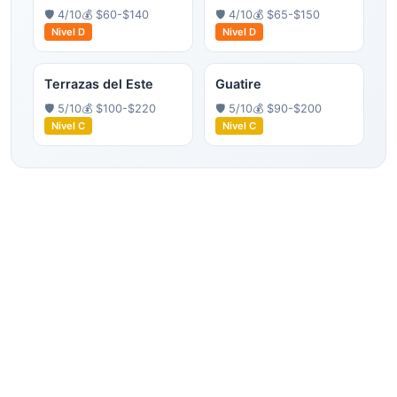
🛡️
4
/10
💰
$60-$140
🛡️
4
/10
💰
$65-$150
Nivel
D
Nivel
D
Terrazas del Este
Guatire
🛡️
5
/10
💰
$100-$220
🛡️
5
/10
💰
$90-$200
Nivel
C
Nivel
C