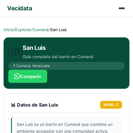
Vecidata
Inicio
/
Explorar
/
Cumaná
/
San Luis
San Luis
🇻🇪
Guía completa del barrio en
Cumaná
📍
Cumaná
,
Venezuela
Compartir
📊 Datos de
San Luis
NIVEL
C
San Luis es un barrio en Cumaná que combina un
ambiente acogedor con una comunidad activa.