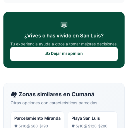
💬
¿Vives o has vivido en
San Luis
?
Tu experiencia ayuda a otros a tomar mejores decisiones.
✍️ Dejar mi opinión
🏘️ Zonas similares en
Cumaná
Otras opciones con características parecidas
Parcelamiento Miranda
Playa San Luis
🛡️
5
/10
💰
$80-$190
🛡️
5
/10
💰
$120-$280