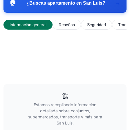
🏠
→
¿Buscas apartamento en
San Luis
?
Información general
Reseñas
Seguridad
Trans
🏗️
Estamos recopilando información
detallada sobre conjuntos,
supermercados, transporte y más para
San Luis
.