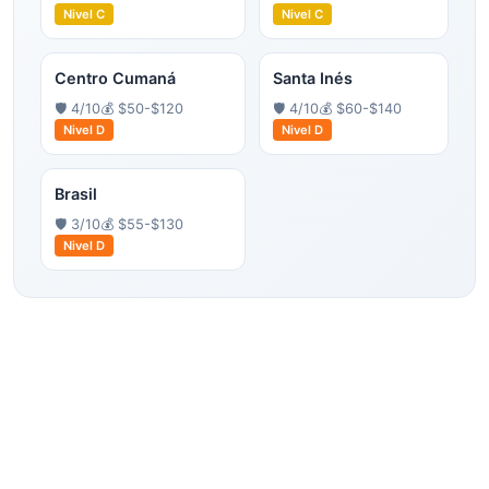
Nivel
C
Nivel
C
Centro Cumaná
Santa Inés
🛡️
4
/10
💰
$50-$120
🛡️
4
/10
💰
$60-$140
Nivel
D
Nivel
D
Brasil
🛡️
3
/10
💰
$55-$130
Nivel
D