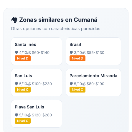
🏘️ Zonas similares en
Cumaná
Otras opciones con características parecidas
Santa Inés
Brasil
🛡️
4
/10
💰
$60-$140
🛡️
3
/10
💰
$55-$130
Nivel
D
Nivel
D
San Luis
Parcelamiento Miranda
🛡️
5
/10
💰
$100-$230
🛡️
5
/10
💰
$80-$190
Nivel
C
Nivel
C
Playa San Luis
🛡️
5
/10
💰
$120-$280
Nivel
C