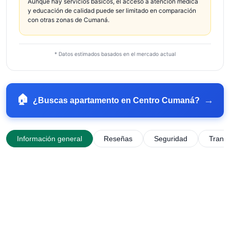
Aunque hay servicios básicos, el acceso a atención médica
y educación de calidad puede ser limitado en comparación
con otras zonas de Cumaná.
* Datos estimados basados en el mercado actual
🏠
→
¿Buscas apartamento en
Centro Cumaná
?
Información general
Reseñas
Seguridad
Trans