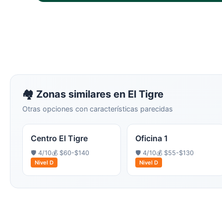
🏘️ Zonas similares en
El Tigre
Otras opciones con características parecidas
Centro El Tigre
Oficina 1
🛡️
4
/10
💰
$60-$140
🛡️
4
/10
💰
$55-$130
Nivel
D
Nivel
D