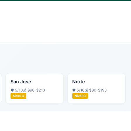
San José
Norte
🛡️
5
/10
💰
$90-$210
🛡️
5
/10
💰
$80-$190
Nivel
C
Nivel
C