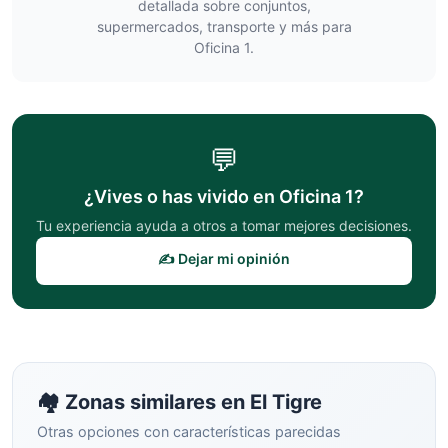
detallada sobre conjuntos,
supermercados, transporte y más para
Oficina 1
.
💬
¿Vives o has vivido en
Oficina 1
?
Tu experiencia ayuda a otros a tomar mejores decisiones.
✍️ Dejar mi opinión
🏘️ Zonas similares en
El Tigre
Otras opciones con características parecidas