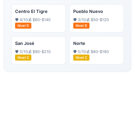
Centro El Tigre
Pueblo Nuevo
🛡️
4
/10
💰
$60-$140
🛡️
3
/10
💰
$50-$120
Nivel
D
Nivel
D
San José
Norte
🛡️
5
/10
💰
$90-$210
🛡️
5
/10
💰
$80-$190
Nivel
C
Nivel
C