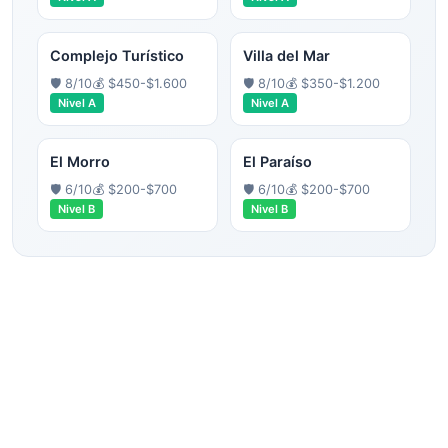
Complejo Turístico
Villa del Mar
🛡️
8
/10
💰
$450-$1.600
🛡️
8
/10
💰
$350-$1.200
Nivel
A
Nivel
A
El Morro
El Paraíso
🛡️
6
/10
💰
$200-$700
🛡️
6
/10
💰
$200-$700
Nivel
B
Nivel
B