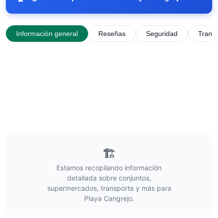
Información general
Reseñas
Seguridad
Trans
🏗️
Estamos recopilando información
detallada sobre conjuntos,
supermercados, transporte y más para
Playa Cangrejo
.