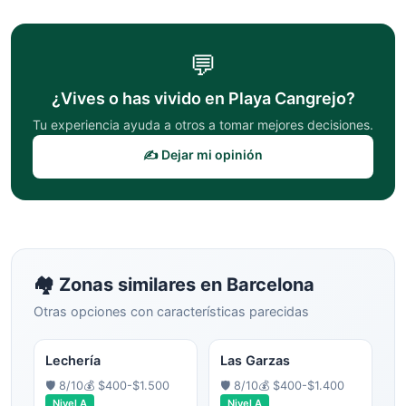
💬
¿Vives o has vivido en
Playa Cangrejo
?
Tu experiencia ayuda a otros a tomar mejores decisiones.
✍️ Dejar mi opinión
🏘️ Zonas similares en
Barcelona
Otras opciones con características parecidas
Lechería
Las Garzas
🛡️
8
/10
💰
$400-$1.500
🛡️
8
/10
💰
$400-$1.400
Nivel
A
Nivel
A