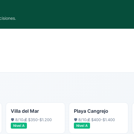
cisiones.
Villa del Mar
Playa Cangrejo
🛡️
8
/10
💰
$350-$1.200
🛡️
8
/10
💰
$400-$1.400
Nivel
A
Nivel
A