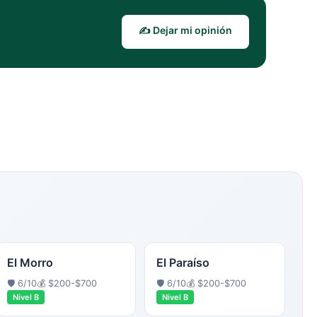
✍️ Dejar mi opinión
El Morro
El Paraíso
🛡️
6
/10
💰
$200-$700
🛡️
6
/10
💰
$200-$700
Nivel
B
Nivel
B