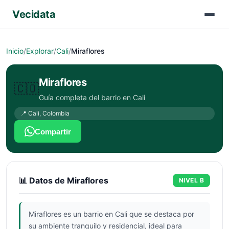
Vecidata
Inicio
/
Explorar
/
Cali
/
Miraflores
Miraflores
🇨🇴
Guía completa del barrio en
Cali
📍
Cali
,
Colombia
Compartir
📊 Datos de
Miraflores
NIVEL
B
Miraflores es un barrio en Cali que se destaca por
su ambiente tranquilo y residencial, ideal para