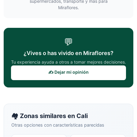
supermercados, transporte y más para
Miraflores
.
💬
¿Vives o has vivido en
Miraflores
?
Tu experiencia ayuda a otros a tomar mejores decisiones.
✍️ Dejar mi opinión
🏘️ Zonas similares en
Cali
Otras opciones con características parecidas