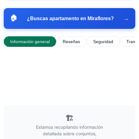
🏠
→
¿Buscas apartamento en
Miraflores
?
Información general
Reseñas
Seguridad
Trans
🏗️
Estamos recopilando información
detallada sobre conjuntos,