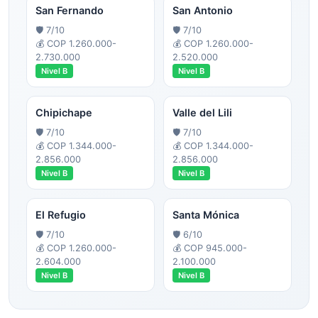
San Fernando
San Antonio
🛡️
7
/10
🛡️
7
/10
💰
COP 1.260.000-
💰
COP 1.260.000-
2.730.000
2.520.000
Nivel
B
Nivel
B
Chipichape
Valle del Lili
🛡️
7
/10
🛡️
7
/10
💰
COP 1.344.000-
💰
COP 1.344.000-
2.856.000
2.856.000
Nivel
B
Nivel
B
El Refugio
Santa Mónica
🛡️
7
/10
🛡️
6
/10
💰
COP 1.260.000-
💰
COP 945.000-
2.604.000
2.100.000
Nivel
B
Nivel
B