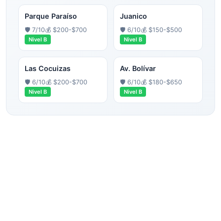
Parque Paraíso
Juanico
🛡️
7
/10
💰
$200-$700
🛡️
6
/10
💰
$150-$500
Nivel
B
Nivel
B
Las Cocuizas
Av. Bolívar
🛡️
6
/10
💰
$200-$700
🛡️
6
/10
💰
$180-$650
Nivel
B
Nivel
B