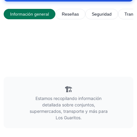
Información general
Reseñas
Seguridad
Trans
🏗️
Estamos recopilando información
detallada sobre conjuntos,
supermercados, transporte y más para
Los Guaritos
.