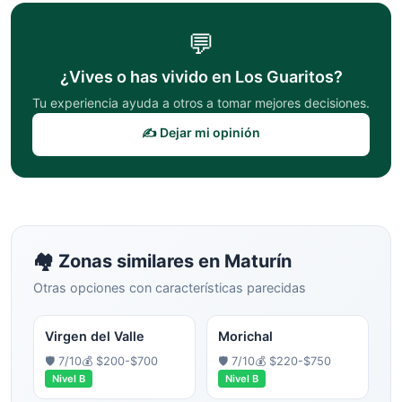
💬
¿Vives o has vivido en
Los Guaritos
?
Tu experiencia ayuda a otros a tomar mejores decisiones.
✍️ Dejar mi opinión
🏘️ Zonas similares en
Maturín
Otras opciones con características parecidas
Virgen del Valle
Morichal
🛡️
7
/10
💰
$200-$700
🛡️
7
/10
💰
$220-$750
Nivel
B
Nivel
B