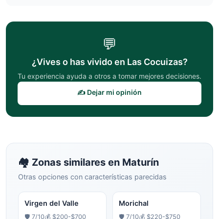
💬
¿Vives o has vivido en
Las Cocuizas
?
Tu experiencia ayuda a otros a tomar mejores decisiones.
✍️ Dejar mi opinión
🏘️ Zonas similares en
Maturín
Otras opciones con características parecidas
Virgen del Valle
Morichal
🛡️
7
/10
💰
$200-$700
🛡️
7
/10
💰
$220-$750