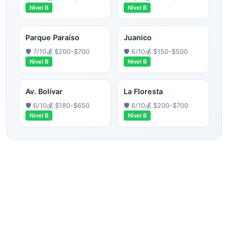
Nivel
B
Nivel
B
Parque Paraíso
Juanico
🛡️
7
/10
💰
$200-$700
🛡️
6
/10
💰
$150-$500
Nivel
B
Nivel
B
Av. Bolívar
La Floresta
🛡️
6
/10
💰
$180-$650
🛡️
6
/10
💰
$200-$700
Nivel
B
Nivel
B