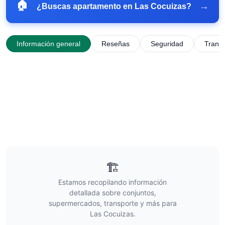
🏠
→
¿Buscas apartamento en
Las Cocuizas
?
Información general
Reseñas
Seguridad
Trans
🏗️
Estamos recopilando información
detallada sobre conjuntos,
supermercados, transporte y más para
Las Cocuizas
.