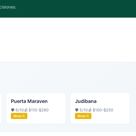
cisiones.
Puerta Maraven
Judibana
🛡️
6
/10
💰
$110-$260
🛡️
5
/10
💰
$100-$250
Nivel
C
Nivel
C