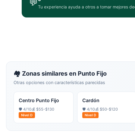
💬
Tu experiencia ayuda a otros a tomar mejores de
🏘️ Zonas similares en
Punto Fijo
Otras opciones con características parecidas
Centro Punto Fijo
Cardón
🛡️
4
/10
💰
$55-$130
🛡️
4
/10
💰
$50-$120
Nivel
D
Nivel
D