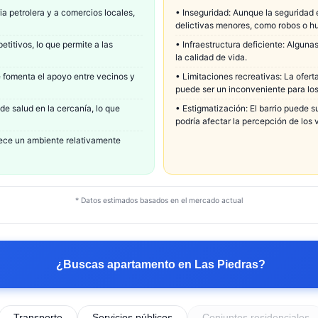
ia petrolera y a comercios locales,
•
Inseguridad: Aunque la seguridad 
delictivas menores, como robos o hu
titivos, lo que permite a las
•
Infraestructura deficiente: Alguna
la calidad de vida.
 fomenta el apoyo entre vecinos y
•
Limitaciones recreativas: La ofert
puede ser un inconveniente para los
de salud en la cercanía, lo que
•
Estigmatización: El barrio puede s
podría afectar la percepción de los v
frece un ambiente relativamente
* Datos estimados basados en el mercado actual
¿Buscas apartamento en
Las Piedras
?
Transporte
Servicios públicos
Conjuntos residenciales