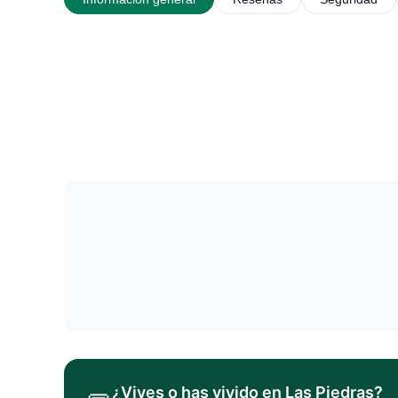
¿Vives o has vivido en
Las Piedras
?