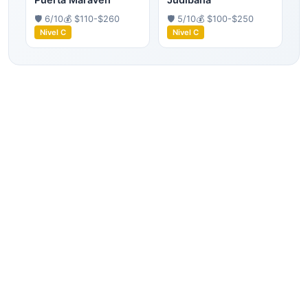
🛡️
6
/10
💰
$110-$260
🛡️
5
/10
💰
$100-$250
Nivel
C
Nivel
C