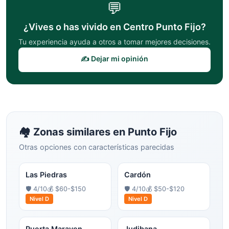
💬
¿Vives o has vivido en
Centro Punto Fijo
?
Tu experiencia ayuda a otros a tomar mejores decisiones.
✍️ Dejar mi opinión
🏘️ Zonas similares en
Punto Fijo
Otras opciones con características parecidas
Las Piedras
Cardón
🛡️
4
/10
💰
$60-$150
🛡️
4
/10
💰
$50-$120
Nivel
D
Nivel
D
Puerta Maraven
Judibana