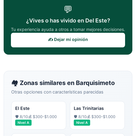
💬
¿Vives o has vivido en
Del Este
?
Tu experiencia ayuda a otros a tomar mejores decisiones.
✍️ Dejar mi opinión
🏘️ Zonas similares en
Barquisimeto
Otras opciones con características parecidas
El Este
Las Trinitarias
🛡️
8
/10
💰
$300-$1.000
🛡️
8
/10
💰
$300-$1.000
Nivel
A
Nivel
A