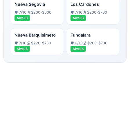
Nueva Segovia
Los Cardones
🛡️
7
/10
💰
$200-$600
🛡️
7
/10
💰
$200-$700
Nivel
B
Nivel
B
Nueva Barquisimeto
Fundalara
🛡️
7
/10
💰
$220-$750
🛡️
6
/10
💰
$200-$700
Nivel
B
Nivel
B