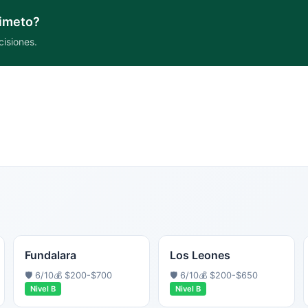
imeto
?
cisiones.
Fundalara
Los Leones
🛡️
6
/10
💰
$200-$700
🛡️
6
/10
💰
$200-$650
Nivel
B
Nivel
B