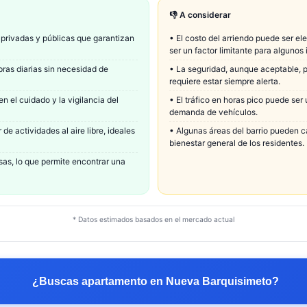
👎 A considerar
 privadas y públicas que garantizan
•
El costo del arriendo puede ser e
ser un factor limitante para algunos 
pras diarias sin necesidad de
•
La seguridad, aunque aceptable, p
requiere estar siempre alerta.
 el cuidado y la vigilancia del
•
El tráfico en horas pico puede ser 
demanda de vehículos.
de actividades al aire libre, ideales
•
Algunas áreas del barrio pueden c
bienestar general de los residentes.
as, lo que permite encontrar una
* Datos estimados basados en el mercado actual
¿Buscas apartamento en
Nueva Barquisimeto
?