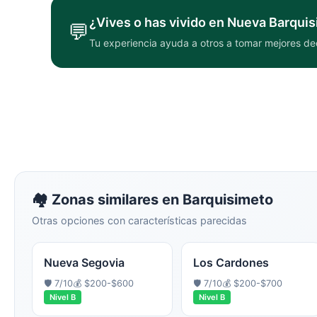
¿Vives o has vivido en
Nueva Barquis
💬
Tu experiencia ayuda a otros a tomar mejores de
🏘️ Zonas similares en
Barquisimeto
Otras opciones con características parecidas
Nueva Segovia
Los Cardones
🛡️
7
/10
💰
$200-$600
🛡️
7
/10
💰
$200-$700
Nivel
B
Nivel
B