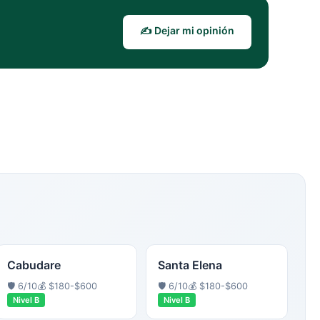
✍️ Dejar mi opinión
Cabudare
Santa Elena
🛡️
6
/10
💰
$180-$600
🛡️
6
/10
💰
$180-$600
Nivel
B
Nivel
B