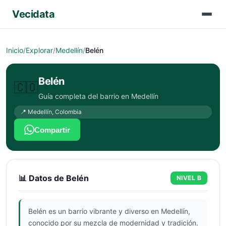
Vecidata
Inicio
/
Explorar
/
Medellín
/
Belén
Belén
🇨🇴
Guía completa del barrio en
Medellín
📍
Medellín
,
Colombia
Compartir
📊 Datos de
Belén
NIVEL
B
Belén es un barrio vibrante y diverso en Medellín,
conocido por su mezcla de modernidad y tradición.