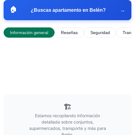
🏠
→
¿Buscas apartamento en
Belén
?
Información general
Reseñas
Seguridad
Trans
🏗️
Estamos recopilando información
detallada sobre conjuntos,
supermercados, transporte y más para
Belén
.