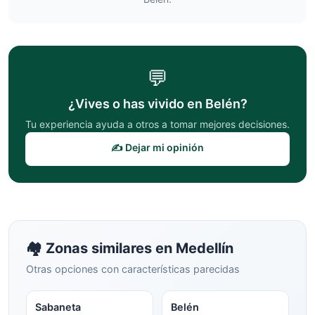
💬
¿Vives o has vivido en
Belén
?
Tu experiencia ayuda a otros a tomar mejores decisiones.
✍️ Dejar mi opinión
🏘️ Zonas similares en
Medellín
Otras opciones con características parecidas
Sabaneta
Belén