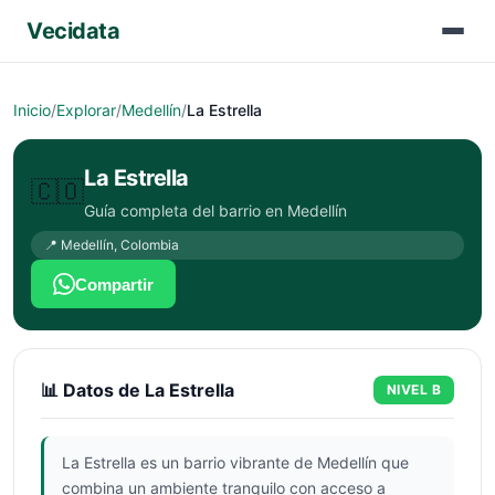
Vecidata
Inicio
/
Explorar
/
Medellín
/
La Estrella
La Estrella
🇨🇴
Guía completa del barrio en
Medellín
📍
Medellín
,
Colombia
Compartir
📊 Datos de
La Estrella
NIVEL
B
La Estrella es un barrio vibrante de Medellín que
combina un ambiente tranquilo con acceso a