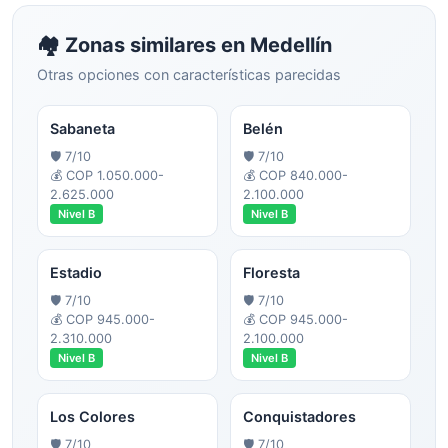
🏘️ Zonas similares en
Medellín
Otras opciones con características parecidas
Sabaneta
Belén
🛡️
7
/10
🛡️
7
/10
💰
COP 1.050.000-
💰
COP 840.000-
2.625.000
2.100.000
Nivel
B
Nivel
B
Estadio
Floresta
🛡️
7
/10
🛡️
7
/10
💰
COP 945.000-
💰
COP 945.000-
2.310.000
2.100.000
Nivel
B
Nivel
B
Los Colores
Conquistadores
🛡️
7
/10
🛡️
7
/10