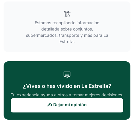
🏗️
Estamos recopilando información
detallada sobre conjuntos,
supermercados, transporte y más para
La
Estrella
.
💬
¿Vives o has vivido en
La Estrella
?
Tu experiencia ayuda a otros a tomar mejores decisiones.
✍️ Dejar mi opinión