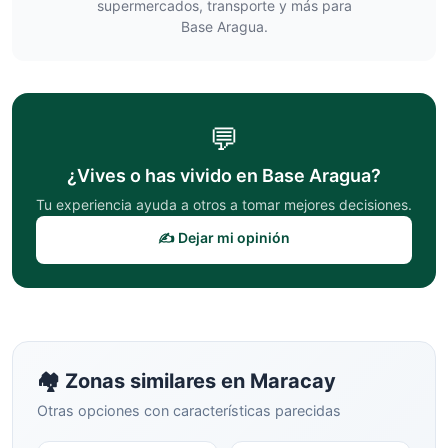
supermercados, transporte y más para
Base Aragua
.
💬
¿Vives o has vivido en
Base Aragua
?
Tu experiencia ayuda a otros a tomar mejores decisiones.
✍️ Dejar mi opinión
🏘️ Zonas similares en
Maracay
Otras opciones con características parecidas