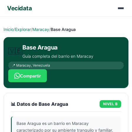
Vecidata
Inicio
/
Explorar
/
Maracay
/
Base Aragua
Base Aragua
🇻🇪
Guía completa del barrio en
Maracay
📍
Maracay
,
Venezuela
Compartir
📊 Datos de
Base Aragua
NIVEL
B
Base Aragua es un barrio en Maracay
caracterizado por su ambiente tranquilo y familiar,