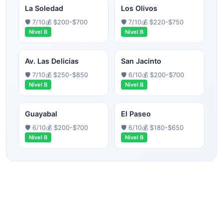
La Soledad
Los Olivos
🛡️
7
/10
💰
$200-$700
🛡️
7
/10
💰
$220-$750
Nivel
B
Nivel
B
Av. Las Delicias
San Jacinto
🛡️
7
/10
💰
$250-$850
🛡️
6
/10
💰
$200-$700
Nivel
B
Nivel
B
Guayabal
El Paseo
🛡️
6
/10
💰
$200-$700
🛡️
6
/10
💰
$180-$650
Nivel
B
Nivel
B