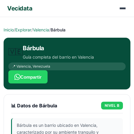
Vecidata
Inicio
/
Explorar
/
Valencia
/
Bárbula
Bárbula
🇻🇪
Guía completa del barrio en
Valencia
📍
Valencia
,
Venezuela
Compartir
📊 Datos de
Bárbula
NIVEL
B
Bárbula es un barrio ubicado en Valencia,
caracterizado por su ambiente tranquilo y