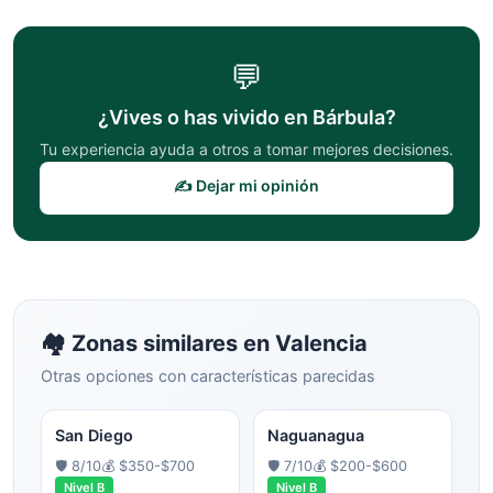
💬
¿Vives o has vivido en
Bárbula
?
Tu experiencia ayuda a otros a tomar mejores decisiones.
✍️ Dejar mi opinión
🏘️ Zonas similares en
Valencia
Otras opciones con características parecidas
San Diego
Naguanagua
🛡️
8
/10
💰
$350-$700
🛡️
7
/10
💰
$200-$600
Nivel
B
Nivel
B