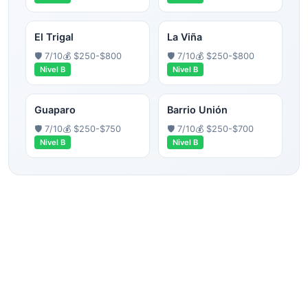
El Trigal
La Viña
🛡️
7
/10
💰
$250-$800
🛡️
7
/10
💰
$250-$800
Nivel
B
Nivel
B
Guaparo
Barrio Unión
🛡️
7
/10
💰
$250-$750
🛡️
7
/10
💰
$250-$700
Nivel
B
Nivel
B