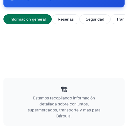
Información general
Reseñas
Seguridad
Trans
🏗️
Estamos recopilando información
detallada sobre conjuntos,
supermercados, transporte y más para
Bárbula
.