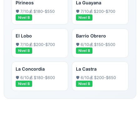
Pirineos
La Guayana
🛡️
7
/10
💰
$180-$550
🛡️
7
/10
💰
$200-$700
Nivel
B
Nivel
B
El Lobo
Barrio Obrero
🛡️
7
/10
💰
$200-$700
🛡️
6
/10
💰
$150-$500
Nivel
B
Nivel
B
La Concordia
La Castra
🛡️
6
/10
💰
$180-$600
🛡️
6
/10
💰
$200-$650
Nivel
B
Nivel
B