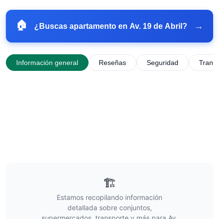
🏠
→
¿Buscas apartamento en
Av. 19 de Abril
?
Información general
Reseñas
Seguridad
Trans
🏗️
Estamos recopilando información
detallada sobre conjuntos,
supermercados, transporte y más para
Av.