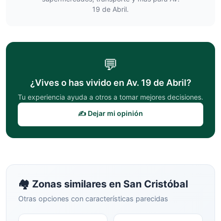
19 de Abril
.
💬
¿Vives o has vivido en
Av. 19 de Abril
?
Tu experiencia ayuda a otros a tomar mejores decisiones.
✍️ Dejar mi opinión
🏘️ Zonas similares en
San Cristóbal
Otras opciones con características parecidas