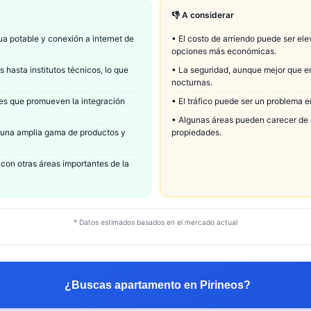
👎 A considerar
ua potable y conexión a internet de
•
El costo de arriendo puede ser el
opciones más económicas.
hasta institutos técnicos, lo que
•
La seguridad, aunque mejor que en
nocturnas.
tes que promueven la integración
•
El tráfico puede ser un problema e
•
Algunas áreas pueden carecer de m
 una amplia gama de productos y
propiedades.
con otras áreas importantes de la
* Datos estimados basados en el mercado actual
¿Buscas apartamento en
Pirineos
?