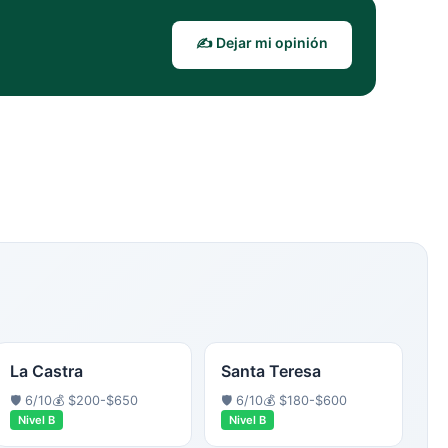
✍️ Dejar mi opinión
La Castra
Santa Teresa
🛡️
6
/10
💰
$200-$650
🛡️
6
/10
💰
$180-$600
Nivel
B
Nivel
B