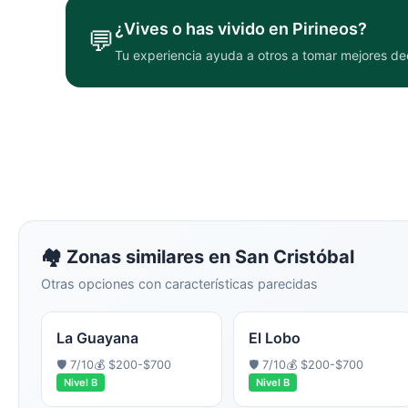
¿Vives o has vivido en
Pirineos
?
💬
Tu experiencia ayuda a otros a tomar mejores de
🏘️ Zonas similares en
San Cristóbal
Otras opciones con características parecidas
La Guayana
El Lobo
🛡️
7
/10
💰
$200-$700
🛡️
7
/10
💰
$200-$700
Nivel
B
Nivel
B