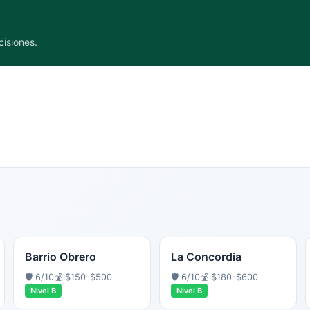
cisiones.
Barrio Obrero
La Concordia
🛡️
6
/10
💰
$150-$500
🛡️
6
/10
💰
$180-$600
Nivel
B
Nivel
B