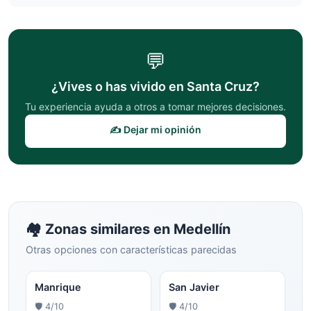
💬
¿Vives o has vivido en
Santa Cruz
?
Tu experiencia ayuda a otros a tomar mejores decisiones.
✍️ Dejar mi opinión
🏘️ Zonas similares en
Medellín
Otras opciones con características parecidas
Manrique
San Javier
🛡️
4
/10
🛡️
4
/10