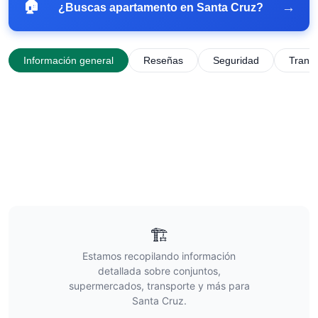
🏠
→
¿Buscas apartamento en
Santa Cruz
?
Información general
Reseñas
Seguridad
Trans
🏗️
Estamos recopilando información
detallada sobre conjuntos,
supermercados, transporte y más para
Santa Cruz
.