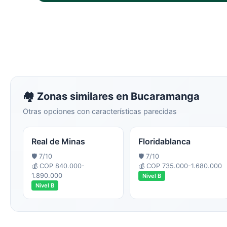
🏘️ Zonas similares en
Bucaramanga
Otras opciones con características parecidas
Real de Minas
Floridablanca
🛡️
7
/10
🛡️
7
/10
💰
COP 840.000-
💰
COP 735.000-1.680.000
1.890.000
Nivel
B
Nivel
B