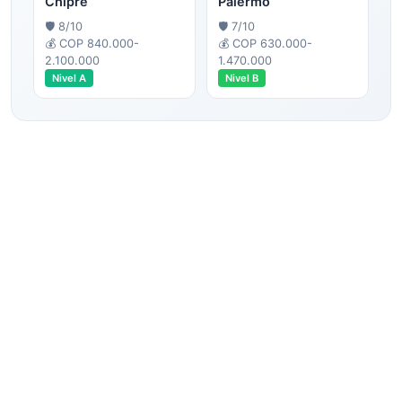
Chipre
Palermo
🛡️
8
/10
🛡️
7
/10
💰
COP 840.000-
💰
COP 630.000-
2.100.000
1.470.000
Nivel
A
Nivel
B