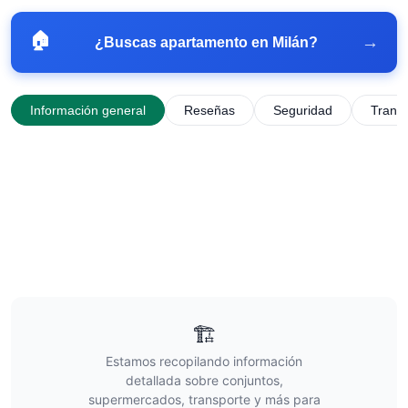
🏠
→
¿Buscas apartamento en
Milán
?
Información general
Reseñas
Seguridad
Trans
🏗️
Estamos recopilando información
detallada sobre conjuntos,
supermercados, transporte y más para