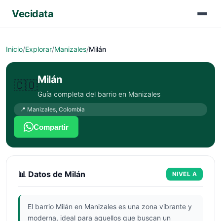
Vecidata
Inicio
/
Explorar
/
Manizales
/
Milán
Milán
🇨🇴
Guía completa del barrio en
Manizales
📍
Manizales
,
Colombia
Compartir
📊 Datos de
Milán
NIVEL
A
El barrio Milán en Manizales es una zona vibrante y
moderna, ideal para aquellos que buscan un