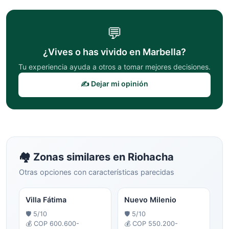
💬
¿Vives o has vivido en
Marbella
?
Tu experiencia ayuda a otros a tomar mejores decisiones.
✍️ Dejar mi opinión
🏘️ Zonas similares en
Riohacha
Otras opciones con características parecidas
Villa Fátima
Nuevo Milenio
🛡️
5
/10
🛡️
5
/10
💰
COP 600.600-
💰
COP 550.200-