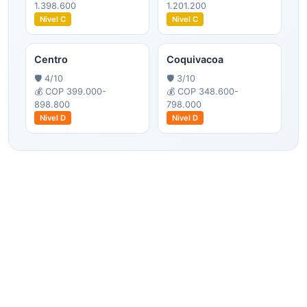
1.398.600
1.201.200
Nivel
C
Nivel
C
Centro
Coquivacoa
🛡️
4
/10
🛡️
3
/10
💰
COP 399.000-
💰
COP 348.600-
898.800
798.000
Nivel
D
Nivel
D