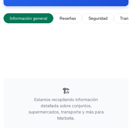
Información general
Reseñas
Seguridad
Trans
🏗️
Estamos recopilando información
detallada sobre conjuntos,
supermercados, transporte y más para
Marbella
.