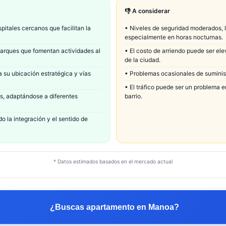
👎 A considerar
itales cercanos que facilitan la
•
Niveles de seguridad moderados, l
especialmente en horas nocturnas.
parques que fomentan actividades al
•
El costo de arriendo puede ser e
de la ciudad.
 su ubicación estratégica y vías
•
Problemas ocasionales de suminist
•
El tráfico puede ser un problema e
s, adaptándose a diferentes
barrio.
 la integración y el sentido de
* Datos estimados basados en el mercado actual
¿Buscas apartamento en
Manoa
?