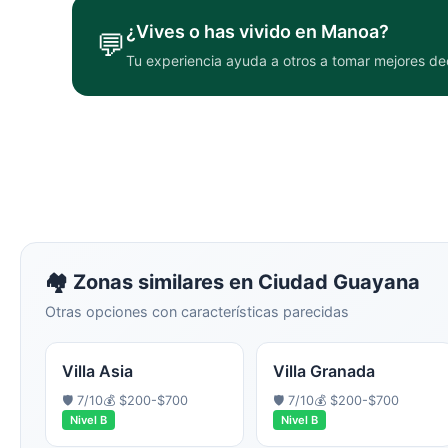
¿Vives o has vivido en
Manoa
?
💬
Tu experiencia ayuda a otros a tomar mejores de
🏘️ Zonas similares en
Ciudad Guayana
Otras opciones con características parecidas
Villa Asia
Villa Granada
🛡️
7
/10
💰
$200-$700
🛡️
7
/10
💰
$200-$700
Nivel
B
Nivel
B