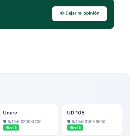
✍️ Dejar mi opinión
Unare
UD 105
🛡️
6
/10
💰
$200-$700
🛡️
6
/10
💰
$180-$650
Nivel
B
Nivel
B