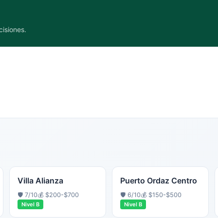
cisiones.
Villa Alianza
Puerto Ordaz Centro
🛡️
7
/10
💰
$200-$700
🛡️
6
/10
💰
$150-$500
Nivel
B
Nivel
B