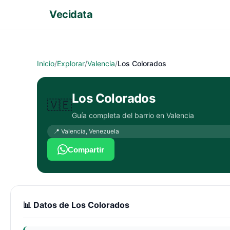
Vecidata
Inicio
/
Explorar
/
Valencia
/
Los Colorados
Los Colorados
🇻🇪
Guía completa del barrio en
Valencia
📍
Valencia
,
Venezuela
Compartir
📊 Datos de
Los Colorados