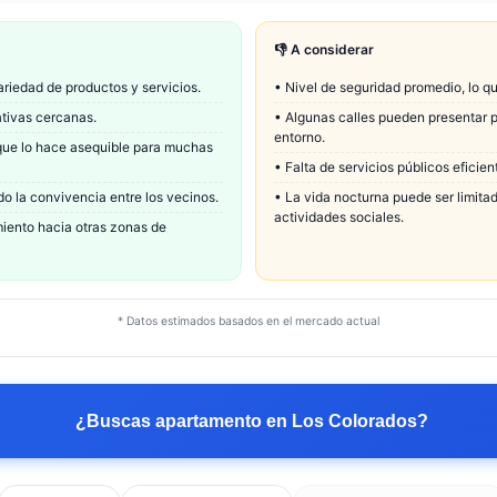
👎 A considerar
riedad de productos y servicios.
•
Nivel de seguridad promedio, lo q
ativas cercanas.
•
Algunas calles pueden presentar p
entorno.
 que lo hace asequible para muchas
•
Falta de servicios públicos eficie
 la convivencia entre los vecinos.
•
La vida nocturna puede ser limitad
actividades sociales.
miento hacia otras zonas de
* Datos estimados basados en el mercado actual
¿Buscas apartamento en
Los Colorados
?