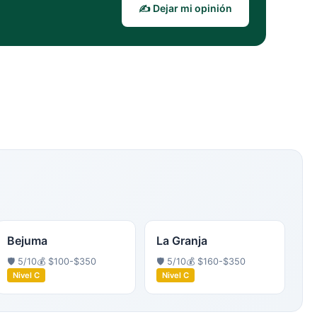
✍️ Dejar mi opinión
Bejuma
La Granja
🛡️
5
/10
💰
$100-$350
🛡️
5
/10
💰
$160-$350
Nivel
C
Nivel
C