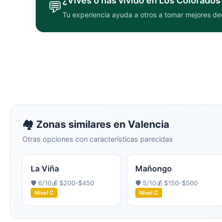
¿Vives o has vivido en
Los Colorados
💬
Tu experiencia ayuda a otros a tomar mejores de
🏘️ Zonas similares en
Valencia
Otras opciones con características parecidas
La Viña
Mañongo
🛡️
6
/10
💰
$200-$450
🛡️
5
/10
💰
$150-$500
Nivel
C
Nivel
C