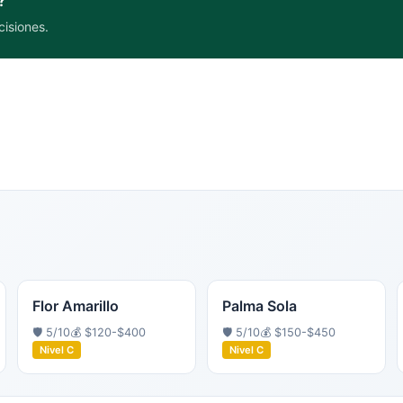
?
cisiones.
Flor Amarillo
Palma Sola
🛡️
5
/10
💰
$120-$400
🛡️
5
/10
💰
$150-$450
Nivel
C
Nivel
C