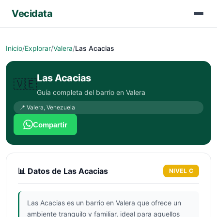
Vecidata
Inicio
/
Explorar
/
Valera
/
Las Acacias
Las Acacias
🇻🇪
Guía completa del barrio en
Valera
📍
Valera
,
Venezuela
Compartir
📊 Datos de
Las Acacias
NIVEL
C
Las Acacias es un barrio en Valera que ofrece un
ambiente tranquilo y familiar, ideal para aquellos