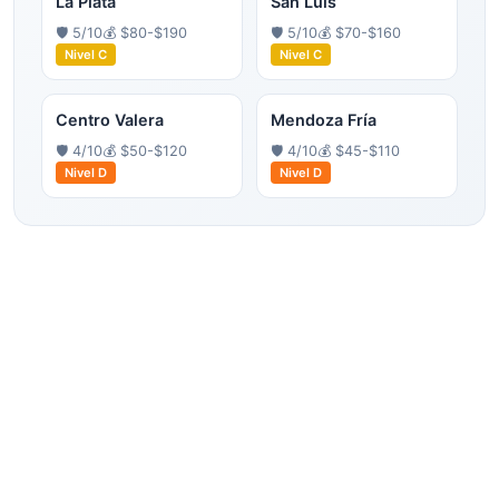
La Plata
San Luis
🛡️
5
/10
💰
$80-$190
🛡️
5
/10
💰
$70-$160
Nivel
C
Nivel
C
Centro Valera
Mendoza Fría
🛡️
4
/10
💰
$50-$120
🛡️
4
/10
💰
$45-$110
Nivel
D
Nivel
D