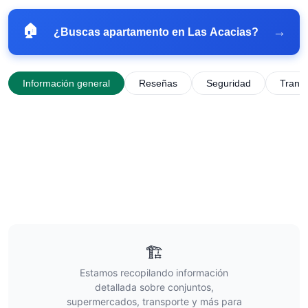
🏠
→
¿Buscas apartamento en
Las Acacias
?
Información general
Reseñas
Seguridad
Trans
🏗️
Estamos recopilando información
detallada sobre conjuntos,
supermercados, transporte y más para