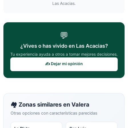
Las Acacias
.
💬
¿Vives o has vivido en
Las Acacias
?
Tu experiencia ayuda a otros a tomar mejores decisiones.
✍️ Dejar mi opinión
🏘️ Zonas similares en
Valera
Otras opciones con características parecidas