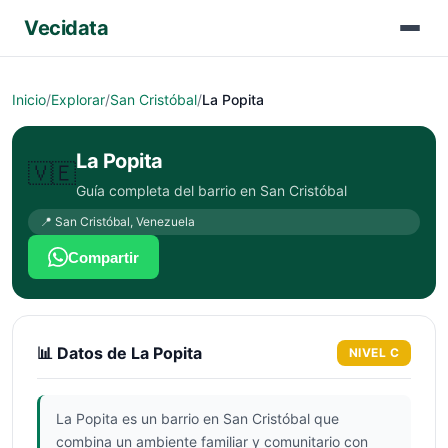
Vecidata
Inicio
/
Explorar
/
San Cristóbal
/
La Popita
La Popita
🇻🇪
Guía completa del barrio en
San Cristóbal
📍
San Cristóbal
,
Venezuela
Compartir
📊 Datos de
La Popita
NIVEL
C
La Popita es un barrio en San Cristóbal que
combina un ambiente familiar y comunitario con