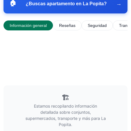
🏠
→
¿Buscas apartamento en
La Popita
?
Información general
Reseñas
Seguridad
Trans
🏗️
Estamos recopilando información
detallada sobre conjuntos,
supermercados, transporte y más para
La
Popita
.