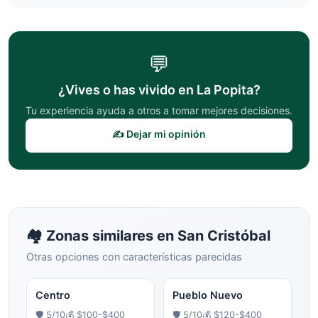
💬
¿Vives o has vivido en
La Popita
?
Tu experiencia ayuda a otros a tomar mejores decisiones.
✍️ Dejar mi opinión
🏘️ Zonas similares en
San Cristóbal
Otras opciones con características parecidas
Centro
Pueblo Nuevo
🛡️
5
/10
💰
$100-$400
🛡️
5
/10
💰
$120-$400