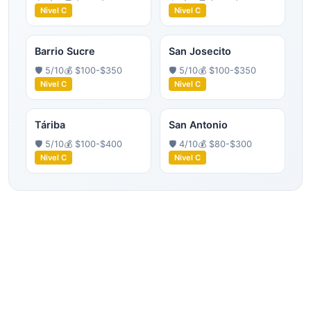
Nivel
C
Nivel
C
Barrio Sucre
San Josecito
🛡️
5
/10
💰
$100-$350
🛡️
5
/10
💰
$100-$350
Nivel
C
Nivel
C
Táriba
San Antonio
🛡️
5
/10
💰
$100-$400
🛡️
4
/10
💰
$80-$300
Nivel
C
Nivel
C