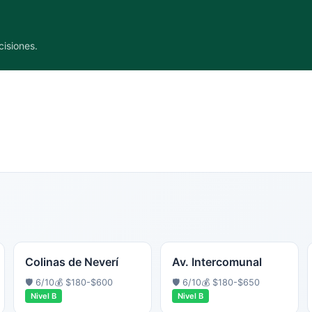
cisiones.
Colinas de Neverí
Av. Intercomunal
🛡️
6
/10
💰
$180-$600
🛡️
6
/10
💰
$180-$650
Nivel
B
Nivel
B