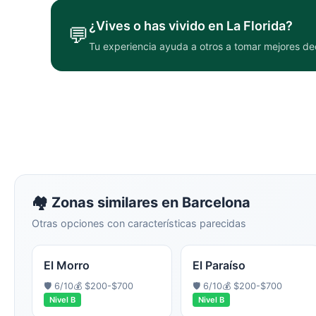
¿Vives o has vivido en
La Florida
?
💬
Tu experiencia ayuda a otros a tomar mejores de
🏘️ Zonas similares en
Barcelona
Otras opciones con características parecidas
El Morro
El Paraíso
🛡️
6
/10
💰
$200-$700
🛡️
6
/10
💰
$200-$700
Nivel
B
Nivel
B