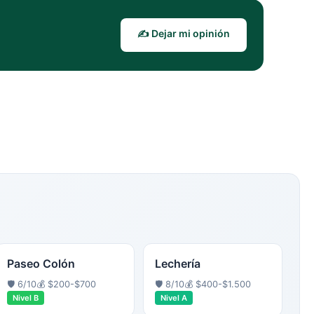
✍️ Dejar mi opinión
Paseo Colón
Lechería
🛡️
6
/10
💰
$200-$700
🛡️
8
/10
💰
$400-$1.500
Nivel
B
Nivel
A