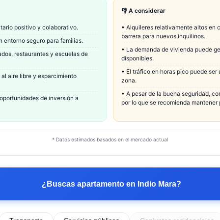
👎 A considerar
rio positivo y colaborativo.
•
Alquileres relativamente altos en
barrera para nuevos inquilinos.
n entorno seguro para familias.
•
La demanda de vivienda puede gen
dos, restaurantes y escuelas de
disponibles.
•
El tráfico en horas pico puede ser
al aire libre y esparcimiento
zona.
•
A pesar de la buena seguridad, com
oportunidades de inversión a
por lo que se recomienda mantener
* Datos estimados basados en el mercado actual
¿Buscas apartamento en
Indio Mara
?