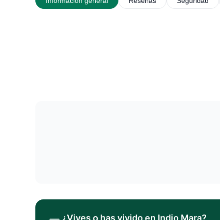
Información general
Reseñas
Seguridad
¿Vives o has vivido en
Indio Mara
?