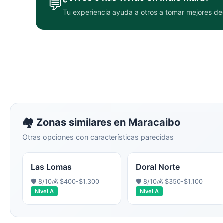
💬
Tu experiencia ayuda a otros a tomar mejores de
🏘️ Zonas similares en
Maracaibo
Otras opciones con características parecidas
Las Lomas
Doral Norte
🛡️
8
/10
💰
$400-$1.300
🛡️
8
/10
💰
$350-$1.100
Nivel
A
Nivel
A