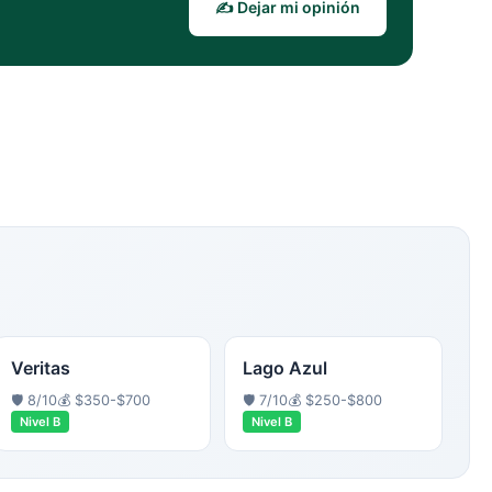
✍️ Dejar mi opinión
Veritas
Lago Azul
🛡️
8
/10
💰
$350-$700
🛡️
7
/10
💰
$250-$800
Nivel
B
Nivel
B