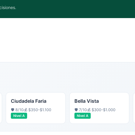
cisiones.
Ciudadela Faria
Bella Vista
🛡️
8
/10
💰
$350-$1.100
🛡️
7
/10
💰
$300-$1.000
Nivel
A
Nivel
A