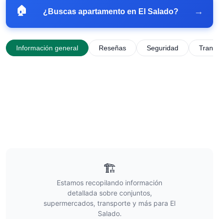
🏠
→
¿Buscas apartamento en
El Salado
?
Información general
Reseñas
Seguridad
Trans
🏗️
Estamos recopilando información
detallada sobre conjuntos,
supermercados, transporte y más para
El
Salado
.