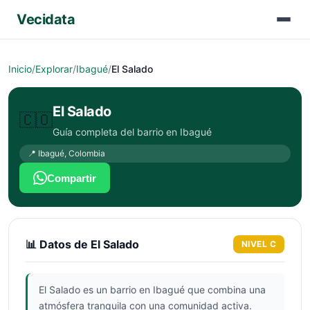
Vecidata
Inicio
/
Explorar
/
Ibagué
/
El Salado
El Salado
🇨🇴
Guía completa del barrio en
Ibagué
📍
Ibagué
,
Colombia
Compartir
📊 Datos de
El Salado
NIVEL
C
El Salado es un barrio en Ibagué que combina una
atmósfera tranquila con una comunidad activa.