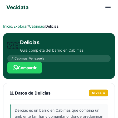
Vecidata
Inicio
/
Explorar
/
Cabimas
/
Delicias
Delicias
🇻🇪
Guía completa del barrio en
Cabimas
📍
Cabimas
,
Venezuela
Compartir
📊 Datos de
Delicias
NIVEL
C
Delicias es un barrio en Cabimas que combina un
ambiente familiar y comunitario, donde predominan