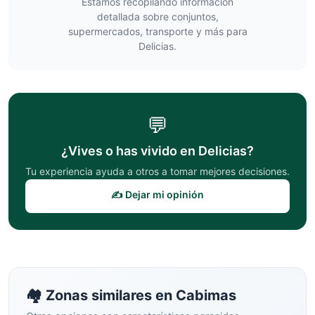
Estamos recopilando información
detallada sobre conjuntos,
supermercados, transporte y más para
Delicias
.
💬
¿Vives o has vivido en
Delicias
?
Tu experiencia ayuda a otros a tomar mejores decisiones.
✍️ Dejar mi opinión
🏘️ Zonas similares en
Cabimas