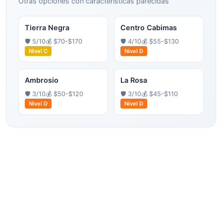
Otras opciones con características parecidas
Tierra Negra
Centro Cabimas
🛡️
5
/10
💰
$70-$170
🛡️
4
/10
💰
$55-$130
Nivel
C
Nivel
D
Ambrosio
La Rosa
🛡️
3
/10
💰
$50-$120
🛡️
3
/10
💰
$45-$110
Nivel
D
Nivel
D