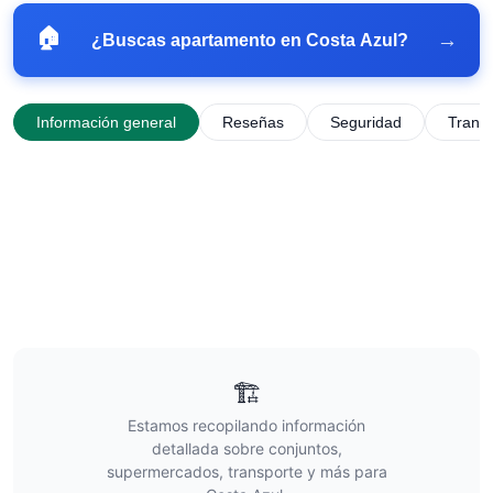
🏠
→
¿Buscas apartamento en
Costa Azul
?
Información general
Reseñas
Seguridad
Trans
🏗️
Estamos recopilando información
detallada sobre conjuntos,
supermercados, transporte y más para