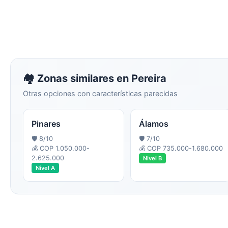
🏘️ Zonas similares en
Pereira
Otras opciones con características parecidas
Pinares
Álamos
🛡️
8
/10
🛡️
7
/10
💰
COP 1.050.000-
💰
COP 735.000-1.680.000
2.625.000
Nivel
B
Nivel
A