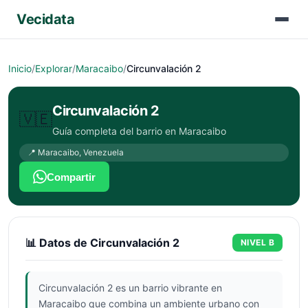
Vecidata
Inicio
/
Explorar
/
Maracaibo
/
Circunvalación 2
Circunvalación 2
🇻🇪
Guía completa del barrio en
Maracaibo
📍
Maracaibo
,
Venezuela
Compartir
📊 Datos de
Circunvalación 2
NIVEL
B
Circunvalación 2 es un barrio vibrante en
Maracaibo que combina un ambiente urbano con