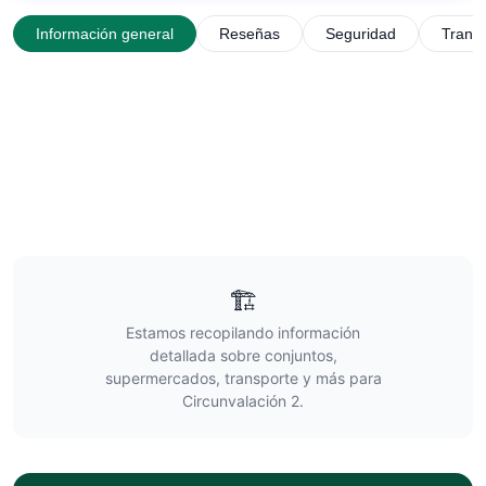
Información general
Reseñas
Seguridad
Trans
🏗️
Estamos recopilando información
detallada sobre conjuntos,
supermercados, transporte y más para
Circunvalación 2
.