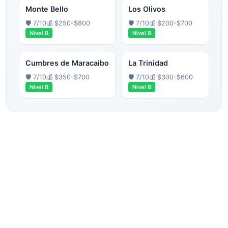
Monte Bello
Los Olivos
🛡️
7
/10
💰
$250-$800
🛡️
7
/10
💰
$200-$700
Nivel
B
Nivel
B
Cumbres de Maracaibo
La Trinidad
🛡️
7
/10
💰
$350-$700
🛡️
7
/10
💰
$300-$600
Nivel
B
Nivel
B