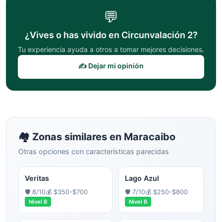
💬
¿Vives o has vivido en
Circunvalación 2
?
Tu experiencia ayuda a otros a tomar mejores decisiones.
✍️ Dejar mi opinión
🏘️ Zonas similares en
Maracaibo
Otras opciones con características parecidas
Veritas
Lago Azul
🛡️
8
/10
💰
$350-$700
🛡️
7
/10
💰
$250-$800
Nivel
B
Nivel
B