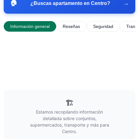
🏠
→
¿Buscas apartamento en
Centro
?
Información general
Reseñas
Seguridad
Trans
🏗️
Estamos recopilando información
detallada sobre conjuntos,
supermercados, transporte y más para
Centro
.