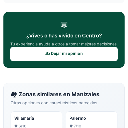
💬
¿Vives o has vivido en
Centro
?
Tu experiencia ayuda a otros a tomar mejores decisiones.
✍️ Dejar mi opinión
🏘️ Zonas similares en
Manizales
Otras opciones con características parecidas
Villamaría
Palermo
🛡️
6
/10
🛡️
7
/10