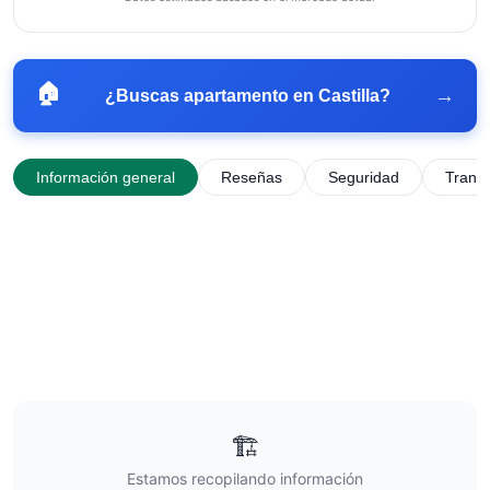
🏠
→
¿Buscas apartamento en
Castilla
?
Información general
Reseñas
Seguridad
Trans
🏗️
Estamos recopilando información