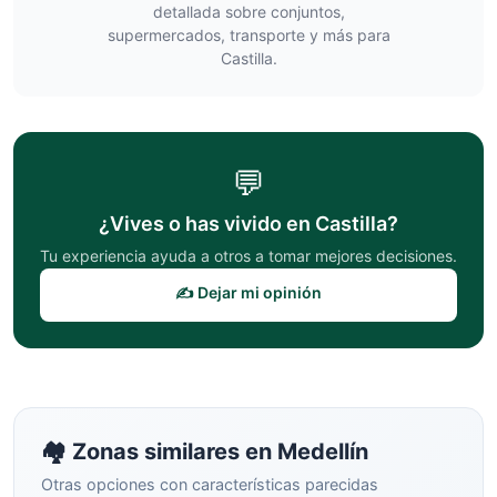
detallada sobre conjuntos,
supermercados, transporte y más para
Castilla
.
💬
¿Vives o has vivido en
Castilla
?
Tu experiencia ayuda a otros a tomar mejores decisiones.
✍️ Dejar mi opinión
🏘️ Zonas similares en
Medellín
Otras opciones con características parecidas