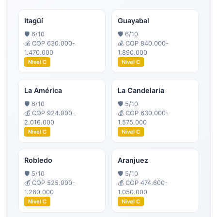
Itagüí
Guayabal
🛡️
6
/10
🛡️
6
/10
💰
COP 630.000-
💰
COP 840.000-
1.470.000
1.890.000
Nivel
C
Nivel
C
La América
La Candelaria
🛡️
6
/10
🛡️
5
/10
💰
COP 924.000-
💰
COP 630.000-
2.016.000
1.575.000
Nivel
C
Nivel
C
Robledo
Aranjuez
🛡️
5
/10
🛡️
5
/10
💰
COP 525.000-
💰
COP 474.600-
1.260.000
1.050.000
Nivel
C
Nivel
C