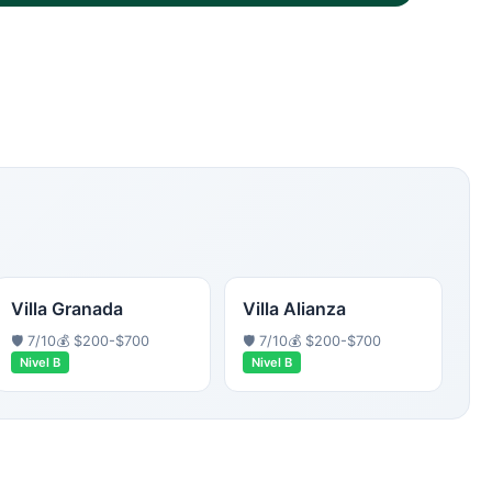
Villa Granada
Villa Alianza
🛡️
7
/10
💰
$200-$700
🛡️
7
/10
💰
$200-$700
Nivel
B
Nivel
B