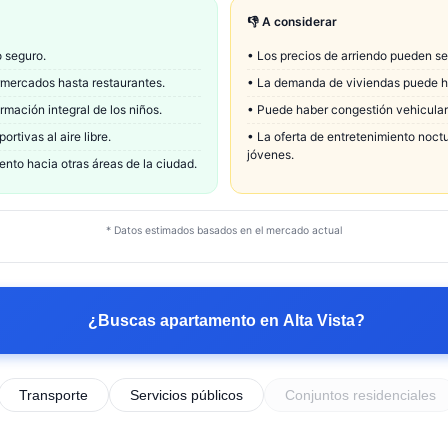
👎 A considerar
o seguro.
•
Los precios de arriendo pueden s
rmercados hasta restaurantes.
•
La demanda de viviendas puede ha
rmación integral de los niños.
•
Puede haber congestión vehicular 
tivas al aire libre.
•
La oferta de entretenimiento noct
jóvenes.
ento hacia otras áreas de la ciudad.
* Datos estimados basados en el mercado actual
¿Buscas apartamento en
Alta Vista
?
Transporte
Servicios públicos
Conjuntos residenciales