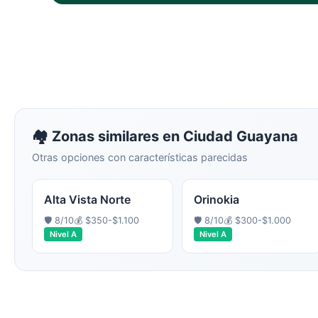
🏘️ Zonas similares en
Ciudad Guayana
Otras opciones con características parecidas
Alta Vista Norte
Orinokia
🛡️
8
/10
💰
$350-$1.100
🛡️
8
/10
💰
$300-$1.000
Nivel
A
Nivel
A