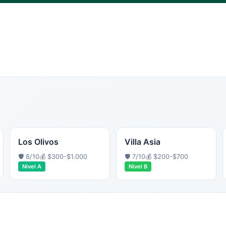
Los Olivos
Villa Asia
🛡️
8
/10
💰
$300-$1.000
🛡️
7
/10
💰
$200-$700
Nivel
A
Nivel
B