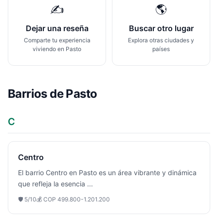
✍️
🌎
Dejar una reseña
Buscar otro lugar
Comparte tu experiencia
Explora otras ciudades y
viviendo en
Pasto
países
Barrios de
Pasto
C
Centro
El barrio Centro en Pasto es un área vibrante y dinámica
que refleja la esencia
...
🛡️
5
/10
💰
COP 499.800-1.201.200